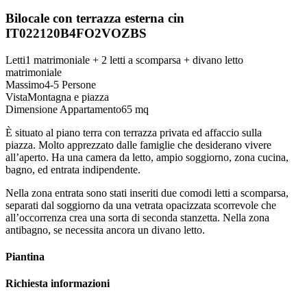
Bilocale con terrazza esterna cin
IT022120B4FO2VOZBS
Letti
1 matrimoniale + 2 letti a scomparsa + divano letto
matrimoniale
Massimo
4-5 Persone
Vista
Montagna e piazza
Dimensione Appartamento
65 mq
È situato al piano terra con terrazza privata ed affaccio sulla
piazza. Molto apprezzato dalle famiglie che desiderano vivere
all’aperto. Ha una camera da letto, ampio soggiorno, zona cucina,
bagno, ed entrata indipendente.
Nella zona entrata sono stati inseriti due comodi letti a scomparsa,
separati dal soggiorno da una vetrata opacizzata scorrevole che
all’occorrenza crea una sorta di seconda stanzetta. Nella zona
antibagno, se necessita ancora un divano letto.
Piantina
Richiesta informazioni