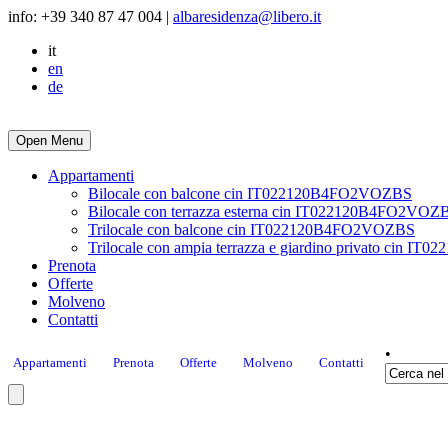
info: +39 340 87 47 004 |
albaresidenza@libero.it
it
en
de
Open Menu
Appartamenti
Bilocale con balcone cin IT022120B4FO2VOZBS
Bilocale con terrazza esterna cin IT022120B4FO2VOZ
Trilocale con balcone cin IT022120B4FO2VOZBS
Trilocale con ampia terrazza e giardino privato cin 
Prenota
Offerte
Molveno
Contatti
•
Appartamenti
Prenota
Offerte
Molveno
Contatti